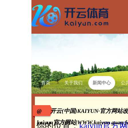
首页
关于我们
新闻中心
公
思想文化
@ 开云(中国)KAIYUN·官方网
kaiyun官方网站|WWW.kaiyun guan fa
你的位置：
kaiyun官方网站