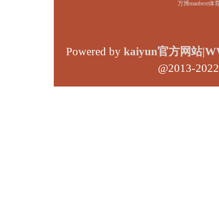
万博manbex
Powered by
kaiyun官方网站|WWW
@2013-202