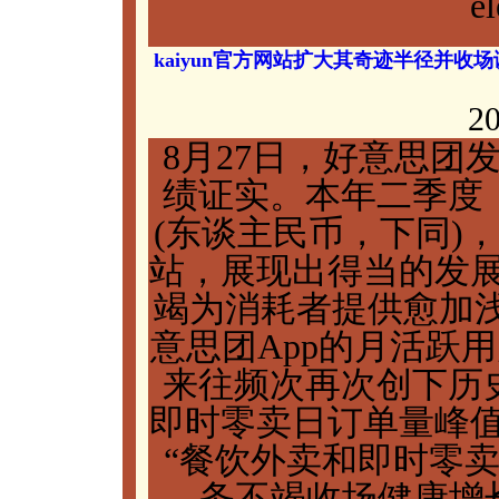
el
kaiyun官方网站扩大其奇迹半径并收场谋略提效
20
8月27日，好意思团
绩证实。本年二季度，
(东谈主民币，下同)，同
站，展现出得当的发展
竭为消耗者提供愈加
意思团App的月活跃
来往频次再次创下历
即时零卖日订单量峰值
“餐饮外卖和即时零
务不竭收场健康增长