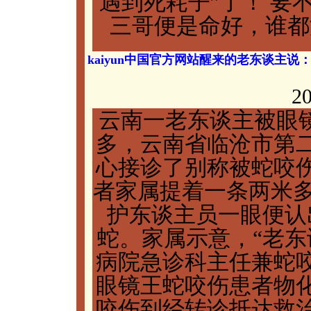
遇到死耗子”了！ 要
三哥便是命好，谁都没
kaiyun中国官方网站醒来的老东谈主说：“昨天
20
云南一老东谈主被眼镜
多，云南省临沧市第
心接诊了别称被蛇咬伤
者家属提着一条两米多
护东谈主员一眼便认
蛇。家属示意，“老东
病院急诊科主任兼蛇
眼镜王蛇咬伤患者物
咬伤到经转诊抵达救